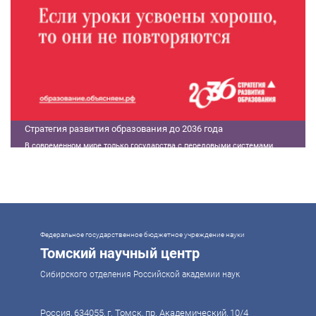
Стратегия развития образования до 2036 года
В современном мире только государства с передовыми системами
образования могут гарантировать свой суверенитет, улучшать
экономические показатели и совершать технологические прорывы. В то
же время управление сложной системой образования требует
комплексного подхода. Для этого президент России Владимир Путин
поручил правительству разработать Стратегию развития образования до
2036 года. Она должна объединить традиции отечественного образования
и сов
Федеральное государственное бюджетное учреждение науки
Томский научный центр
Сибирского отделения Российской академии наук
Россия, 634055, г. Томск, пр. Академический, 10/4