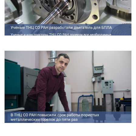
Ученые ТНЦ СО РАН разработали двигатель для БПЛА
Ученые и конструкторы ТНЦ СО РАН провели все необходимые
теплофизические расчеты, подобрали материалы и компоненты из
доступного ассортимента, провели комплекс работ по численному
моделированию процессов смесеобразования и горения, а также
разработали конструкторскую документацию на опытный образец
двигателя.
В ТНЦ СО РАН повысили срок работы пористых
металлических горелок до пяти раз
Междисциплинарный коллектив исследователей из Томского научного
центра СО РАН предложил эффективный способ микролегирования
пористых интерметаллидных горелок, получаемых методом