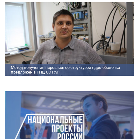
самораспространяющегося высокотемпературного синтеза (СВС).
Сначала ученые создали покрытие из диспрозия или иттрия на
поверхности металлических порошков, небольшая добавка которых
позволяет равномерно распределять микроконцентрацию
редкоземельных элементов по всему объем
Метод получения порошков со структурой ядро-оболочка
предложен в ТНЦ СО РАН
Метод получения порошков со структурой ядро-оболочка предложен в
ТНЦ СО РАН Lorem ipsum dolor sit amet, consectetur adipiscing elit.
Praesent nec erat hendrerit, hendrerit orci et, dignissim mauris. Fusce
sollicitudin a dolor et bibendum. Suspendisse rutrum dui id vestibulum
aliquet. Vivamus imperdiet ligula id imperdiet molestie. Phasellus id convallis
purus, in condimentum felis. Phasellus hendrerit, arcu nec elementum
pretium, ipsum justo port