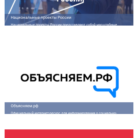
Национальные проекты России
Национальные проекты России представляют собой масштабные
государственные программы, направленные на развитие ключевых сфер
жизни общества. Эти долгосрочные инициативы, реализуемые по
поручению Президента России Владимира Путина, призваны внести
существенные изменения в экономику, социальную сферу и
инфраструктуру, а также улучшить качество жизни людей.
Объясняем.рф
Официальный интернет-ресурс для информирования о социально-
экономической ситуации в России.