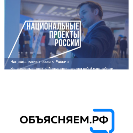
aliquet. Vivamus imperdiet ligula id imperdiet molestie. Phasellus id convallis
purus, in condimentum felis. Phasellus hendrerit, arcu nec elementum
pretium, ipsum justo port
Национальные проекты России
Национальные проекты России представляют собой масштабные
государственные программы, направленные на развитие ключевых сфер
жизни общества. Эти долгосрочные инициативы, реализуемые по
поручению Президента России Владимира Путина, призваны внести
существенные изменения в экономику, социальную сферу и
инфраструктуру, а также улучшить качество жизни людей.