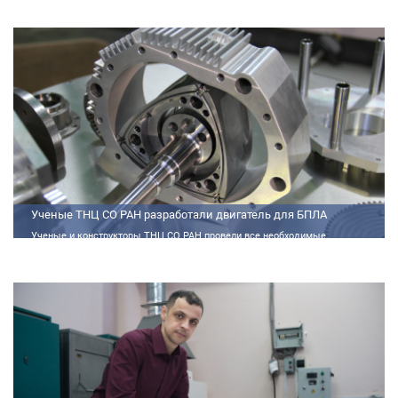
СО РАН ведутся исследования атмосферы, исследования по физико-
химический анализу, материаловедению, радиоизмерению, спектроскопии
и осциллографии
Ученые ТНЦ СО РАН разработали двигатель для БПЛА
Ученые и конструкторы ТНЦ СО РАН провели все необходимые
теплофизические расчеты, подобрали материалы и компоненты из
доступного ассортимента, провели комплекс работ по численному
моделированию процессов смесеобразования и горения, а также
разработали конструкторскую документацию на опытный образец
двигателя.