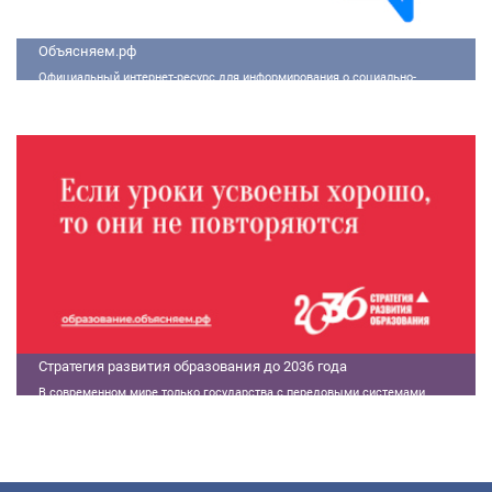
Объясняем.рф
Официальный интернет-ресурс для информирования о социально-
экономической ситуации в России.
Стратегия развития образования до 2036 года
В современном мире только государства с передовыми системами
образования могут гарантировать свой суверенитет, улучшать
экономические показатели и совершать технологические прорывы. В то
же время управление сложной системой образования требует
комплексного подхода. Для этого президент России Владимир Путин
поручил правительству разработать Стратегию развития образования до
2036 года. Она должна объединить традиции отечественного образования