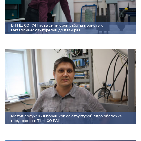
В ТНЦ СО РАН повысили срок работы пористых
металлических горелок до пяти раз
Междисциплинарный коллектив исследователей из Томского научного
центра СО РАН предложил эффективный способ микролегирования
пористых интерметаллидных горелок, получаемых методом
самораспространяющегося высокотемпературного синтеза (СВС).
Сначала ученые создали покрытие из диспрозия или иттрия на
поверхности металлических порошков, небольшая добавка которых
позволяет равномерно распределять микроконцентрацию
редкоземельных элементов по всему объем
Метод получения порошков со структурой ядро-оболочка
предложен в ТНЦ СО РАН
Метод получения порошков со структурой ядро-оболочка предложен в
ТНЦ СО РАН Lorem ipsum dolor sit amet, consectetur adipiscing elit.
Praesent nec erat hendrerit, hendrerit orci et, dignissim mauris. Fusce
sollicitudin a dolor et bibendum. Suspendisse rutrum dui id vestibulum