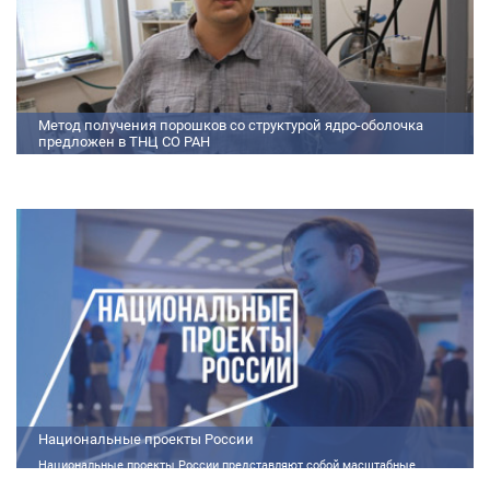
Метод получения порошков со структурой ядро-оболочка
предложен в ТНЦ СО РАН
Метод получения порошков со структурой ядро-оболочка предложен в
ТНЦ СО РАН Lorem ipsum dolor sit amet, consectetur adipiscing elit.
Praesent nec erat hendrerit, hendrerit orci et, dignissim mauris. Fusce
sollicitudin a dolor et bibendum. Suspendisse rutrum dui id vestibulum
aliquet. Vivamus imperdiet ligula id imperdiet molestie. Phasellus id convallis
purus, in condimentum felis. Phasellus hendrerit, arcu nec elementum
pretium, ipsum justo port
Национальные проекты России
Национальные проекты России представляют собой масштабные
государственные программы, направленные на развитие ключевых сфер