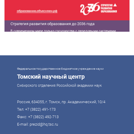
Стратегия развития образования до 2036 года
В современном мире только государства с передовыми системами
образования могут гарантировать свой суверенитет, улучшать
экономические показатели и совершать технологические прорывы. В то
же время управление сложной системой образования требует
комплексного подхода. Для этого президент России Владимир Путин
поручил правительству разработать Стратегию развития образования до
2036 года. Она должна объединить традиции отечественного образования
и сов
Федеральное государственное бюджетное учреждение науки
Томский научный центр
Сибирского отделения Российской академии наук
Россия, 634055, г. Томск, пр. Академический, 10/4
Тел:
+7 (3822) 491-173
Факс: +7 (3822) 492-713
E-mail:
prezid@hq.tsc.ru