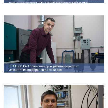
Ученые и конструкторы ТНЦ СО РАН провели все необходимые
теплофизические расчеты, подобрали материалы и компоненты из
доступного ассортимента, провели комплекс работ по численному
моделированию процессов смесеобразования и горения, а также
разработали конструкторскую документацию на опытный образец
двигателя.
В ТНЦ СО РАН повысили срок работы пористых
металлических горелок до пяти раз
Междисциплинарный коллектив исследователей из Томского научного
центра СО РАН предложил эффективный способ микролегирования
пористых интерметаллидных горелок, получаемых методом
самораспространяющегося высокотемпературного синтеза (СВС).
Сначала ученые создали покрытие из диспрозия или иттрия на
поверхности металлических порошков, небольшая добавка которых
позволяет равномерно распределять микроконцентрацию
редкоземельных элементов по всему объем