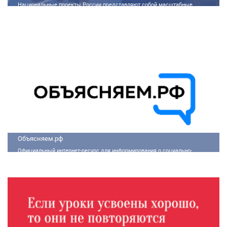
Национальные проекты России представляют собой масштабные
государственные программы, направленные на развитие ключевых сфер
жизни общества. Эти долгосрочные инициативы, реализуемые по
поручению Президента России Владимира Путина, призваны внести
существенные изменения в экономику, социальную сферу и
инфраструктуру, а также улучшить качество жизни людей.
Объясняем.рф
Официальный интернет-ресурс для информирования о социально-
экономической ситуации в России.