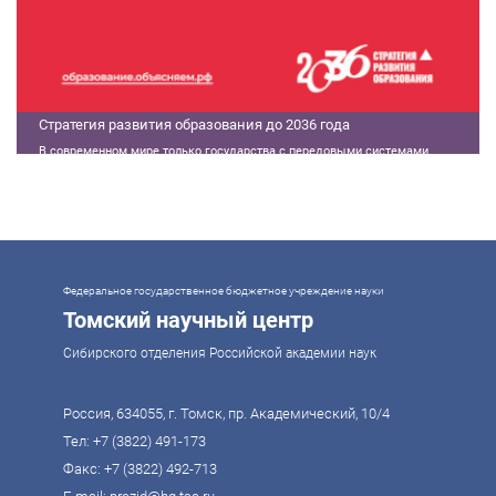
Стратегия развития образования до 2036 года
В современном мире только государства с передовыми системами
образования могут гарантировать свой суверенитет, улучшать
экономические показатели и совершать технологические прорывы. В то
же время управление сложной системой образования требует
комплексного подхода. Для этого президент России Владимир Путин
поручил правительству разработать Стратегию развития образования до
2036 года. Она должна объединить традиции отечественного образования
и сов
Федеральное государственное бюджетное учреждение науки
Томский научный центр
Сибирского отделения Российской академии наук
Россия, 634055, г. Томск, пр. Академический, 10/4
Тел:
+7 (3822) 491-173
Факс: +7 (3822) 492-713