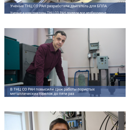
Ученые ТНЦ СО РАН разработали двигатель для БПЛА
Ученые и конструкторы ТНЦ СО РАН провели все необходимые
теплофизические расчеты, подобрали материалы и компоненты из
доступного ассортимента, провели комплекс работ по численному
моделированию процессов смесеобразования и горения, а также
разработали конструкторскую документацию на опытный образец
двигателя.
В ТНЦ СО РАН повысили срок работы пористых
металлических горелок до пяти раз
Междисциплинарный коллектив исследователей из Томского научного
центра СО РАН предложил эффективный способ микролегирования
пористых интерметаллидных горелок, получаемых методом
самораспространяющегося высокотемпературного синтеза (СВС).
Сначала ученые создали покрытие из диспрозия или иттрия на
поверхности металлических порошков, небольшая добавка которых
позволяет равномерно распределять микроконцентрацию
редкоземельных элементов по всему объем