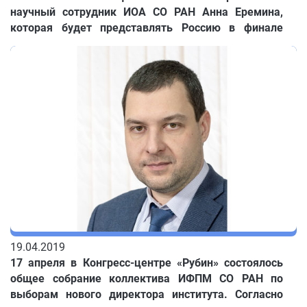
научный сотрудник ИОА СО РАН Анна Еремина,
которая будет представлять Россию в финале
престижного трехстороннего Science Slam (Россия
– Германия – США). Чтобы попасть туда, ей
пришлось преодолеть высокий конкурс: на одно
место претендовало несколько десятков человек!
19.04.2019
17 апреля в Конгресс-центре «Рубин» состоялось
общее собрание коллектива ИФПМ СО РАН по
выборам нового директора института. Согласно