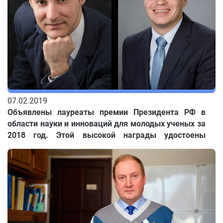
07.02.2019
Объявлены лауреаты премии Президента РФ в
области науки и инноваций для молодых ученых за
2018 год. Этой высокой награды удостоены
Евгений Горлов и Виктор Жарков - старшие
научные сотрудники ИОА СО РАН, кандидаты
физико-математических наук. Премией отмечена
разработка, связанная с созданием нового метода
дистанционного обнаружения взрывчатки.