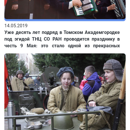
14.05.2019
Уже десять лет подряд в Томском Академгородке
под эгидой ТНЦ СО РАН проводится празднику в
честь 9 Мая: это стало одной из прекрасных
традиций нашего любимого микрорайона! В этот
значимый для всей нашей страны день жители
Академгородка и сотрудники учреждений
Томского научного центра собрались в кедровой
Аллее Славы.