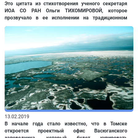
Это цитата из стихотворения ученого секретаря
ИОА СО РАН Ольги ТИХОМИРОВОЙ, которое
прозвучало в ее исполнении на традиционном
научном концерте. Да, так повелось, что вот уже
несколько лет сотрудники учреждений Томского
Академгородка встречают профессиональный
праздник, блистая своими талантами на сцене
Дома ученых ТНЦ СО РАН.
13.02.2019
В начале года стало известно, что в Томске
откроется проектный офис Васюганского
заповедника, который будет курировать