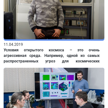
11.04.2019
Условия открытого космоса – это очень
агрессивная среда. Например, одной из самых
распространенных угроз для космических
аппаратов является столкновение с
микрометеороидами. В Томском научном центре
СО РАН в кооперации с коллегами из ТПУ, ТГУ и
Харбинского инженерного университета
разрабатываются программные комплексы для
моделирования подобных чрезвычайных ситуаций
на орбите и поиска возможностей их
предотвращения.