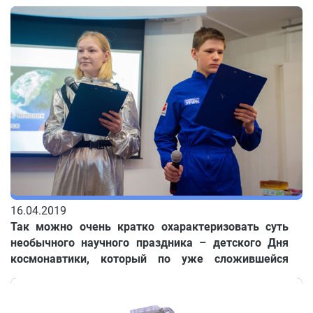
результатам тайного голосования был избран
Евгений Колубаев.
16.04.2019
Так можно очень кратко охарактеризовать суть
необычного научного праздника – детского Дня
космонавтики, который по уже сложившейся
традиции прошел в Доме ученых томского
Академгородка и продолжил череду мероприятий,
посвященных 50-летию академической науки в