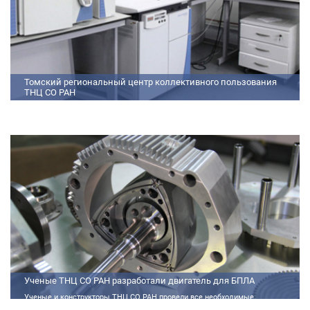
Томский региональный центр коллективного пользования
ТНЦ СО РАН
На базе Томского регионального центра коллективного пользования ТНЦ
СО РАН ведутся исследования атмосферы, исследования по физико-
химический анализу, материаловедению, радиоизмерению, спектроскопии
и осциллографии
Ученые ТНЦ СО РАН разработали двигатель для БПЛА
Ученые и конструкторы ТНЦ СО РАН провели все необходимые
теплофизические расчеты, подобрали материалы и компоненты из