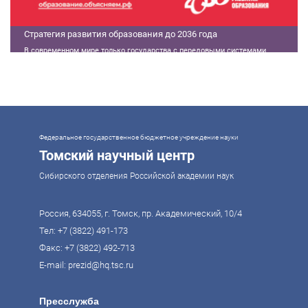
Стратегия развития образования до 2036 года
В современном мире только государства с передовыми системами
образования могут гарантировать свой суверенитет, улучшать
экономические показатели и совершать технологические прорывы. В то
же время управление сложной системой образования требует
комплексного подхода. Для этого президент России Владимир Путин
поручил правительству разработать Стратегию развития образования до
2036 года. Она должна объединить традиции отечественного образования
и сов
Федеральное государственное бюджетное учреждение науки
Томский научный центр
Сибирского отделения Российской академии наук
Россия, 634055, г. Томск, пр. Академический, 10/4
Тел:
+7 (3822) 491-173
Факс: +7 (3822) 492-713
E-mail:
prezid@hq.tsc.ru
Пресслужба