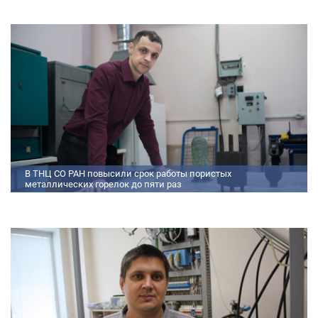
доступного ассортимента, провели комплекс работ по численному
моделированию процессов смесеобразования и горения, а также
разработали конструкторскую документацию на опытный образец
двигателя.
В ТНЦ СО РАН повысили срок работы пористых
металлических горелок до пяти раз
Междисциплинарный коллектив исследователей из Томского научного
центра СО РАН предложил эффективный способ микролегирования
пористых интерметаллидных горелок, получаемых методом
самораспространяющегося высокотемпературного синтеза (СВС).
Сначала ученые создали покрытие из диспрозия или иттрия на
поверхности металлических порошков, небольшая добавка которых
позволяет равномерно распределять микроконцентрацию
редкоземельных элементов по всему объем