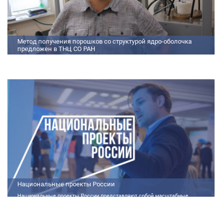
Метод получения порошков со структурой ядро-оболочка
предложен в ТНЦ СО РАН
Метод получения порошков со структурой ядро-оболочка предложен в
ТНЦ СО РАН Lorem ipsum dolor sit amet, consectetur adipiscing elit.
Praesent nec erat hendrerit, hendrerit orci et, dignissim mauris. Fusce
sollicitudin a dolor et bibendum. Suspendisse rutrum dui id vestibulum
aliquet. Vivamus imperdiet ligula id imperdiet molestie. Phasellus id convallis
purus, in condimentum felis. Phasellus hendrerit, arcu nec elementum
pretium, ipsum justo port
Национальные проекты России
Национальные проекты России представляют собой масштабные
государственные программы, направленные на развитие ключевых сфер
жизни общества. Эти долгосрочные инициативы, реализуемые по
поручению Президента России Владимира Путина, призваны внести
существенные изменения в экономику, социальную сферу и