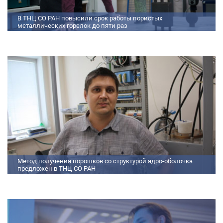
В ТНЦ СО РАН повысили срок работы пористых
металлических горелок до пяти раз
Междисциплинарный коллектив исследователей из Томского научного
центра СО РАН предложил эффективный способ микролегирования
пористых интерметаллидных горелок, получаемых методом
самораспространяющегося высокотемпературного синтеза (СВС).
Сначала ученые создали покрытие из диспрозия или иттрия на
поверхности металлических порошков, небольшая добавка которых
позволяет равномерно распределять микроконцентрацию
редкоземельных элементов по всему объем
Метод получения порошков со структурой ядро-оболочка
предложен в ТНЦ СО РАН
Метод получения порошков со структурой ядро-оболочка предложен в
ТНЦ СО РАН Lorem ipsum dolor sit amet, consectetur adipiscing elit.
Praesent nec erat hendrerit, hendrerit orci et, dignissim mauris. Fusce
sollicitudin a dolor et bibendum. Suspendisse rutrum dui id vestibulum
aliquet. Vivamus imperdiet ligula id imperdiet molestie. Phasellus id convallis
purus, in condimentum felis. Phasellus hendrerit, arcu nec elementum
pretium, ipsum justo port