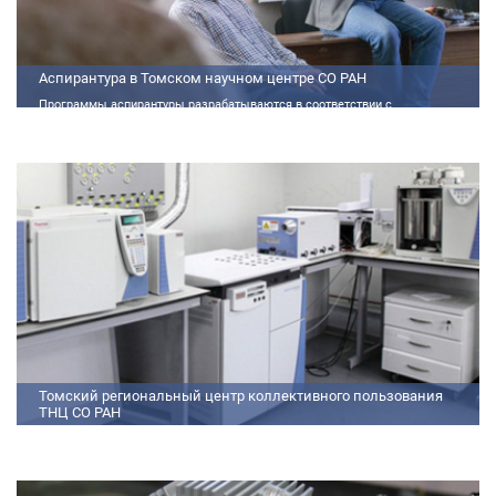
Аспирантура в Томском научном центре СО РАН
Программы аспирантуры разрабатываются в соответствии с
федеральными государственными требованиями (далее - ФГТ) и
программами подготовки научных и научно-педагогических кадров
Томский региональный центр коллективного пользования
ТНЦ СО РАН
На базе Томского регионального центра коллективного пользования ТНЦ
СО РАН ведутся исследования атмосферы, исследования по физико-
химический анализу, материаловедению, радиоизмерению, спектроскопии
и осциллографии