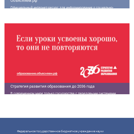
Объясняем.рф
Официальный интернет-ресурс для информирования о социально-
экономической ситуации в России.
Стратегия развития образования до 2036 года
В современном мире только государства с передовыми системами
образования могут гарантировать свой суверенитет, улучшать
экономические показатели и совершать технологические прорывы. В то
же время управление сложной системой образования требует
комплексного подхода. Для этого президент России Владимир Путин
поручил правительству разработать Стратегию развития образования до
2036 года. Она должна объединить традиции отечественного образования
и сов
Федеральное государственное бюджетное учреждение науки