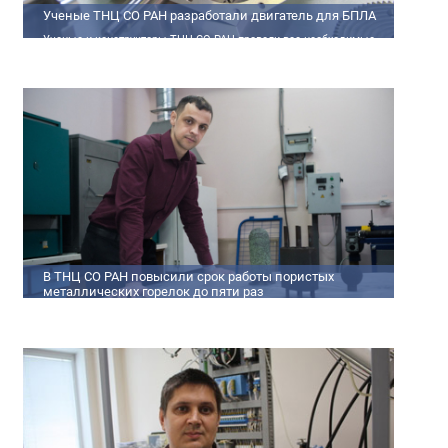
Ученые ТНЦ СО РАН разработали двигатель для БПЛА
Ученые и конструкторы ТНЦ СО РАН провели все необходимые
теплофизические расчеты, подобрали материалы и компоненты
из доступного ассортимента, провели комплекс работ по
численному моделированию процессов смесеобразования и
горения, а также разработали конструкторскую документацию
на опытный образец двигателя.
В ТНЦ СО РАН повысили срок работы пористых
металлических горелок до пяти раз
Междисциплинарный коллектив исследователей из Томского
научного центра СО РАН предложил эффективный способ
микролегирования пористых интерметаллидных горелок,
получаемых методом самораспространяющегося
высокотемпературного синтеза (СВС). Сначала ученые создали
покрытие из диспрозия или иттрия на поверхности
металлических порошков, небольшая добавка которых
позволяет равномерно распределять микроконцентрацию
редкоземельных элементов по всему объем