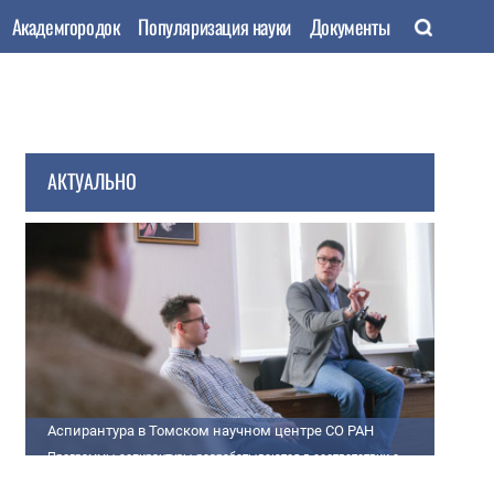
Академгородок
Популяризация науки
Документы
АКТУАЛЬНО
Аспирантура в Томском научном центре СО РАН
Программы аспирантуры разрабатываются в соответствии с
федеральными государственными требованиями (далее - ФГТ) и
программами подготовки научных и научно-педагогических