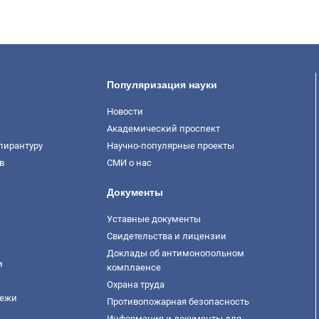
Популяризация науки
Новости
Академический проспект
пирантуру
Научно-популярные проекты
в
СМИ о нас
Документы
Уставные документы
Свидетельства и лицензии
Доклады об антимонопольном
и
комплаенсе
Охрана труда
дежи
Противопожарная безопасность
Информация и документы для