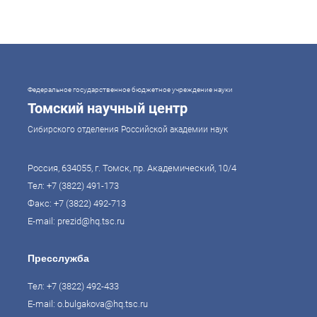
системами образования могут гарантировать свой суверенитет,
улучшать экономические показатели и совершать
технологические прорывы. В то же время управление сложной
системой образования требует комплексного подхода. Для этого
президент России Владимир Путин поручил правительству
разработать Стратегию развития образования до 2036 года. Она
должна объединить традиции отечественного образования и сов
Федеральное государственное бюджетное учреждение науки
Томский научный центр
Сибирского отделения Российской академии наук
Россия, 634055, г. Томск, пр. Академический, 10/4
Тел:
+7 (3822) 491-173
Факс: +7 (3822) 492-713
E-mail:
prezid@hq.tsc.ru
Пресслужба
Тел:
+7 (3822) 492-433
E-mail:
o.bulgakova@hq.tsc.ru