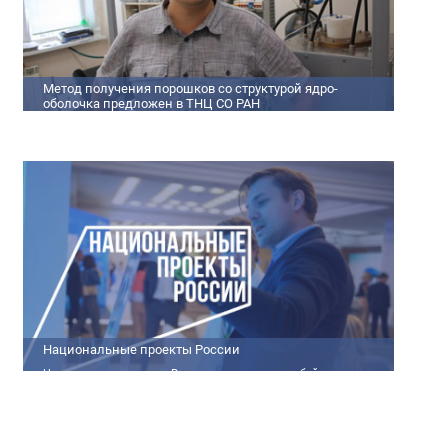
Метод получения порошков со структурой ядро-
оболочка предложен в ТНЦ СО РАН
Метод получения порошков со структурой ядро-оболочка
предложен в ТНЦ СО РАН Lorem ipsum dolor sit amet,
consectetur adipiscing elit. Praesent nec erat hendrerit, hendrerit
orci et, dignissim mauris. Fusce sollicitudin a dolor et bibendum.
Suspendisse rutrum dui id vestibulum aliquet. Vivamus imperdiet
ligula id imperdiet molestie. Phasellus id convallis purus, in
condimentum felis. Phasellus hendrerit, arcu nec elementum
pretium, ipsum justo port
Национальные проекты России
Национальные проекты России представляют собой
масштабные государственные программы, направленные на
развитие ключевых сфер жизни общества. Эти долгосрочные
инициативы, реализуемые по поручению Президента России
Владимира Путина, призваны внести существенные изменения в
экономику, социальную сферу и инфраструктуру, а также