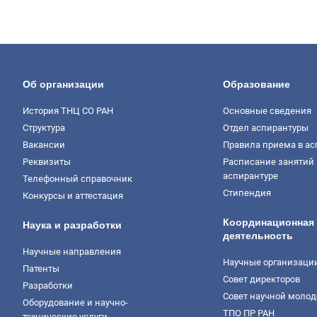
Об организации
Образование
История ТНЦ СО РАН
Основные сведения
Структура
Отдел аспирантуры
Вакансии
Правила приема в ас
Реквизиты
Расписание занятий 
аспирантуре
Телефонный справочник
Стипендия
Конкурсы и аттестация
Координационная
Наука и разработки
деятельность
Научные направления
Научные организаци
Патенты
Совет директоров
Разработки
Совет научной моло
Оборудование и научно-
ТПО ПР РАН
технические услуги