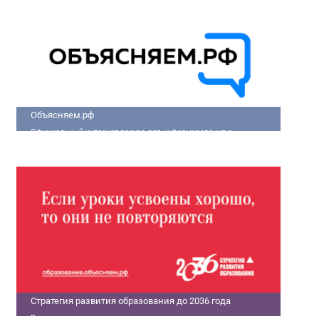
улучшить качество жизни людей.
Объясняем.рф
Официальный интернет-ресурс для информирования о
социально-экономической ситуации в России.
Стратегия развития образования до 2036 года
В современном мире только государства с передовыми