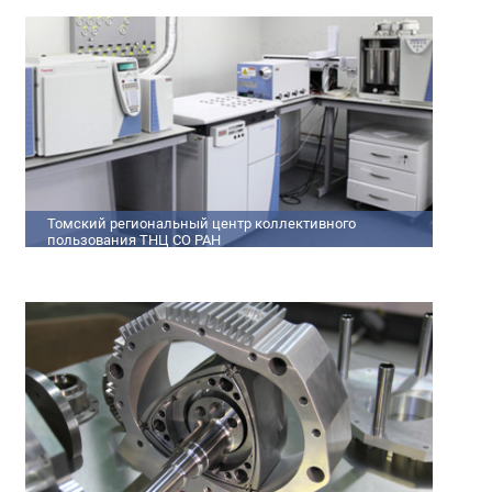
кадров
Томский региональный центр коллективного
пользования ТНЦ СО РАН
На базе Томского регионального центра коллективного
пользования ТНЦ СО РАН ведутся исследования атмосферы,
исследования по физико-химический анализу,
материаловедению, радиоизмерению, спектроскопии и
осциллографии