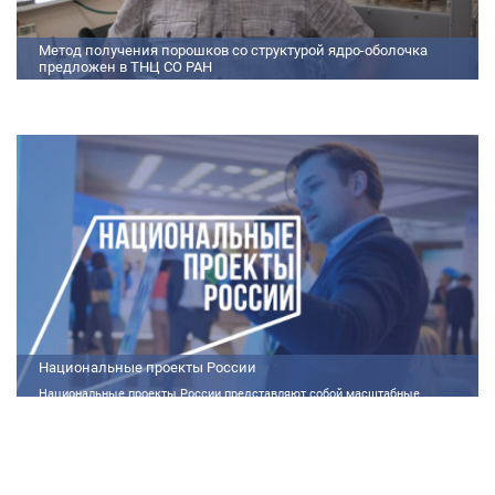
Метод получения порошков со структурой ядро-оболочка
предложен в ТНЦ СО РАН
Метод получения порошков со структурой ядро-оболочка предложен в
ТНЦ СО РАН Lorem ipsum dolor sit amet, consectetur adipiscing elit.
Praesent nec erat hendrerit, hendrerit orci et, dignissim mauris. Fusce
sollicitudin a dolor et bibendum. Suspendisse rutrum dui id vestibulum
aliquet. Vivamus imperdiet ligula id imperdiet molestie. Phasellus id convallis
purus, in condimentum felis. Phasellus hendrerit, arcu nec elementum
pretium, ipsum justo port
Национальные проекты России
Национальные проекты России представляют собой масштабные
государственные программы, направленные на развитие ключевых сфер
жизни общества. Эти долгосрочные инициативы, реализуемые по
поручению Президента России Владимира Путина, призваны внести
существенные изменения в экономику, социальную сферу и
инфраструктуру, а также улучшить качество жизни людей.