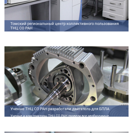
Томский региональный центр коллективного пользования
ТНЦ СО РАН
На базе Томского регионального центра коллективного пользования ТНЦ
СО РАН ведутся исследования атмосферы, исследования по физико-
химический анализу, материаловедению, радиоизмерению, спектроскопии
и осциллографии
Ученые ТНЦ СО РАН разработали двигатель для БПЛА
Ученые и конструкторы ТНЦ СО РАН провели все необходимые
теплофизические расчеты, подобрали материалы и компоненты из
доступного ассортимента, провели комплекс работ по численному
моделированию процессов смесеобразования и горения, а также
разработали конструкторскую документацию на опытный образец