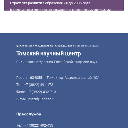
Стратегия развития образования до 2036 года
В современном мире только государства с передовыми системами
образования могут гарантировать свой суверенитет, улучшать
экономические показатели и совершать технологические прорывы. В то
же время управление сложной системой образования требует
комплексного подхода. Для этого президент России Владимир Путин
поручил правительству разработать Стратегию развития образования до
2036 года. Она должна объединить традиции отечественного образования
и сов
Федеральное государственное бюджетное учреждение науки
Томский научный центр
Сибирского отделения Российской академии наук
Россия, 634055, г. Томск, пр. Академический, 10/4
Тел:
+7 (3822) 491-173
Факс: +7 (3822) 492-713
E-mail:
prezid@hq.tsc.ru
Пресслужба
Тел:
+7 (3822) 492-433