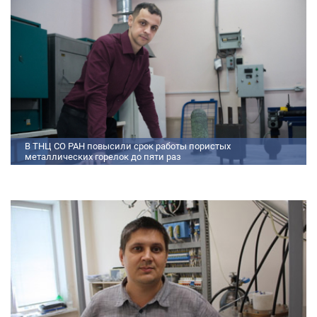
двигателя.
В ТНЦ СО РАН повысили срок работы пористых
металлических горелок до пяти раз
Междисциплинарный коллектив исследователей из Томского научного
центра СО РАН предложил эффективный способ микролегирования
пористых интерметаллидных горелок, получаемых методом
самораспространяющегося высокотемпературного синтеза (СВС).
Сначала ученые создали покрытие из диспрозия или иттрия на
поверхности металлических порошков, небольшая добавка которых
позволяет равномерно распределять микроконцентрацию
редкоземельных элементов по всему объем