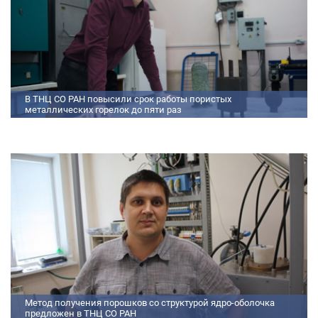
В ТНЦ СО РАН повысили срок работы пористых
металлических горелок до пяти раз
Междисциплинарный коллектив исследователей из Томского научного
центра СО РАН предложил эффективный способ микролегирования
пористых интерметаллидных горелок, получаемых методом
самораспространяющегося высокотемпературного синтеза (СВС).
Сначала ученые создали покрытие из диспрозия или иттрия на
поверхности металлических порошков, небольшая добавка которых
позволяет равномерно распределять микроконцентрацию
редкоземельных элементов по всему объем
Метод получения порошков со структурой ядро-оболочка
предложен в ТНЦ СО РАН