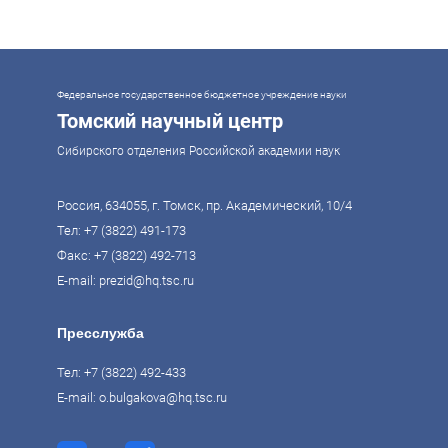
же время управление сложной системой образования требует
комплексного подхода. Для этого президент России Владимир Путин
поручил правительству разработать Стратегию развития образования до
2036 года. Она должна объединить традиции отечественного образования
и сов
Федеральное государственное бюджетное учреждение науки
Томский научный центр
Сибирского отделения Российской академии наук
Россия, 634055, г. Томск, пр. Академический, 10/4
Тел:
+7 (3822) 491-173
Факс: +7 (3822) 492-713
E-mail:
prezid@hq.tsc.ru
Пресслужба
Тел:
+7 (3822) 492-433
E-mail:
o.bulgakova@hq.tsc.ru