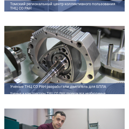
Томский региональный центр коллективного пользования
ТНЦ СО РАН
На базе Томского регионального центра коллективного пользования ТНЦ
СО РАН ведутся исследования атмосферы, исследования по физико-
химический анализу, материаловедению, радиоизмерению, спектроскопии
и осциллографии
Ученые ТНЦ СО РАН разработали двигатель для БПЛА
Ученые и конструкторы ТНЦ СО РАН провели все необходимые
теплофизические расчеты, подобрали материалы и компоненты из
доступного ассортимента, провели комплекс работ по численному
моделированию процессов смесеобразования и горения, а также
разработали конструкторскую документацию на опытный образец
двигателя.