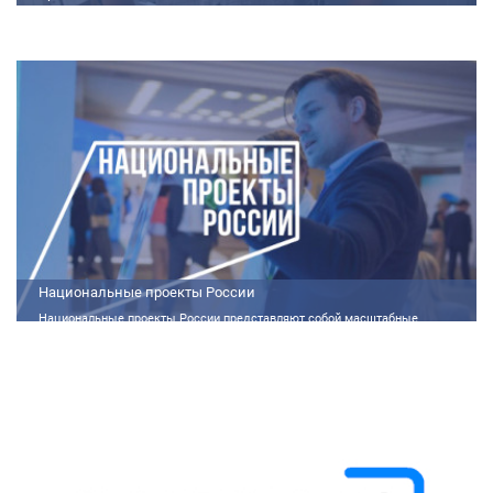
Метод получения порошков со структурой ядро-оболочка предложен в
ТНЦ СО РАН Lorem ipsum dolor sit amet, consectetur adipiscing elit.
Praesent nec erat hendrerit, hendrerit orci et, dignissim mauris. Fusce
sollicitudin a dolor et bibendum. Suspendisse rutrum dui id vestibulum
aliquet. Vivamus imperdiet ligula id imperdiet molestie. Phasellus id convallis
purus, in condimentum felis. Phasellus hendrerit, arcu nec elementum
pretium, ipsum justo port
Национальные проекты России
Национальные проекты России представляют собой масштабные
государственные программы, направленные на развитие ключевых сфер
жизни общества. Эти долгосрочные инициативы, реализуемые по
поручению Президента России Владимира Путина, призваны внести
существенные изменения в экономику, социальную сферу и
инфраструктуру, а также улучшить качество жизни людей.