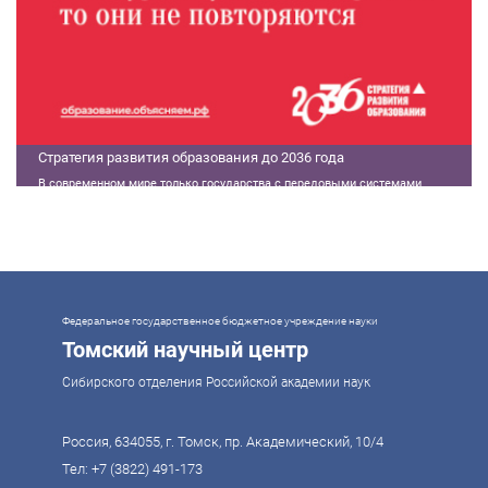
Стратегия развития образования до 2036 года
В современном мире только государства с передовыми системами
образования могут гарантировать свой суверенитет, улучшать
экономические показатели и совершать технологические прорывы. В то
же время управление сложной системой образования требует
комплексного подхода. Для этого президент России Владимир Путин
поручил правительству разработать Стратегию развития образования до
2036 года. Она должна объединить традиции отечественного образования
и сов
Федеральное государственное бюджетное учреждение науки
Томский научный центр
Сибирского отделения Российской академии наук
Россия, 634055, г. Томск, пр. Академический, 10/4
Тел:
+7 (3822) 491-173