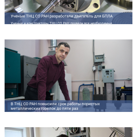
Ученые ТНЦ СО РАН разработали двигатель для БПЛА
Ученые и конструкторы ТНЦ СО РАН провели все необходимые
теплофизические расчеты, подобрали материалы и компоненты из
доступного ассортимента, провели комплекс работ по численному
моделированию процессов смесеобразования и горения, а также
разработали конструкторскую документацию на опытный образец
двигателя.
В ТНЦ СО РАН повысили срок работы пористых
металлических горелок до пяти раз
Междисциплинарный коллектив исследователей из Томского научного
центра СО РАН предложил эффективный способ микролегирования
пористых интерметаллидных горелок, получаемых методом
самораспространяющегося высокотемпературного синтеза (СВС).
Сначала ученые создали покрытие из диспрозия или иттрия на
поверхности металлических порошков, небольшая добавка которых