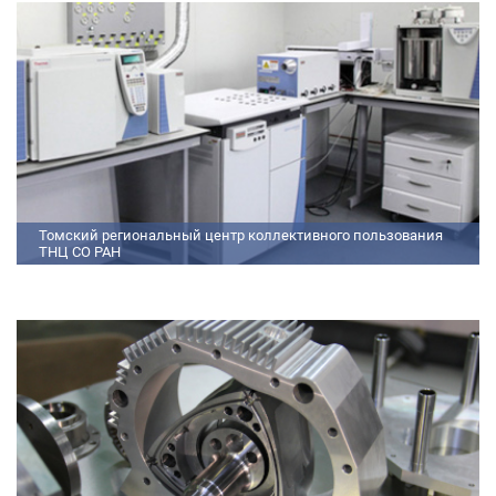
Томский региональный центр коллективного пользования
ТНЦ СО РАН
На базе Томского регионального центра коллективного пользования ТНЦ
СО РАН ведутся исследования атмосферы, исследования по физико-
химический анализу, материаловедению, радиоизмерению, спектроскопии
и осциллографии