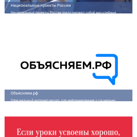
Национальные проекты России
Национальные проекты России представляют собой масштабные
государственные программы, направленные на развитие ключевых сфер
жизни общества. Эти долгосрочные инициативы, реализуемые по
поручению Президента России Владимира Путина, призваны внести
существенные изменения в экономику, социальную сферу и
инфраструктуру, а также улучшить качество жизни людей.
Объясняем.рф
Официальный интернет-ресурс для информирования о социально-
экономической ситуации в России.