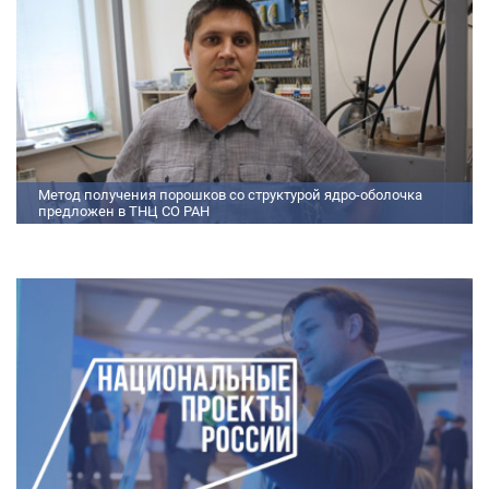
позволяет равномерно распределять микроконцентрацию
редкоземельных элементов по всему объем
Метод получения порошков со структурой ядро-оболочка
предложен в ТНЦ СО РАН
Метод получения порошков со структурой ядро-оболочка предложен в
ТНЦ СО РАН Lorem ipsum dolor sit amet, consectetur adipiscing elit.
Praesent nec erat hendrerit, hendrerit orci et, dignissim mauris. Fusce
sollicitudin a dolor et bibendum. Suspendisse rutrum dui id vestibulum
aliquet. Vivamus imperdiet ligula id imperdiet molestie. Phasellus id convallis
purus, in condimentum felis. Phasellus hendrerit, arcu nec elementum
pretium, ipsum justo port