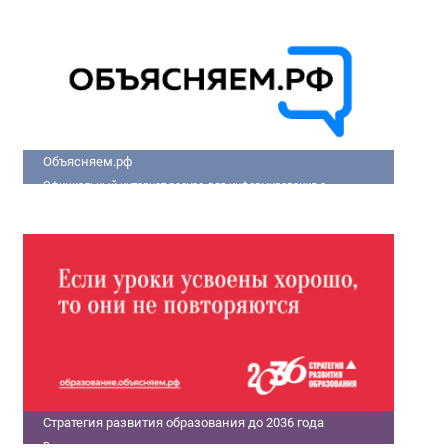
улучшить качество жизни людей.
Объясняем.рф
Официальный интернет-ресурс для информирования о
социально-экономической ситуации в России.
Стратегия развития образования до 2036 года
В современном мире только государства с передовыми