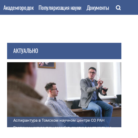
Академгородок
Популяризация науки
Документы
АКТУАЛЬНО
Аспирантура в Томском научном центре СО РАН
Программы аспирантуры разрабатываются в соответствии с
федеральными государственными требованиями (далее - ФГТ) и
программами подготовки научных и научно-педагогических