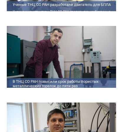
Ученые ТНЦ СО РАН разработали двигатель для БПЛА
Ученые и конструкторы ТНЦ СО РАН провели все необходимые
теплофизические расчеты, подобрали материалы и компоненты
из доступного ассортимента, провели комплекс работ по
численному моделированию процессов смесеобразования и
горения, а также разработали конструкторскую документацию
на опытный образец двигателя.
В ТНЦ СО РАН повысили срок работы пористых
металлических горелок до пяти раз
Междисциплинарный коллектив исследователей из Томского
научного центра СО РАН предложил эффективный способ
микролегирования пористых интерметаллидных горелок,
получаемых методом самораспространяющегося
высокотемпературного синтеза (СВС). Сначала ученые создали
покрытие из диспрозия или иттрия на поверхности
металлических порошков, небольшая добавка которых
позволяет равномерно распределять микроконцентрацию
редкоземельных элементов по всему объем