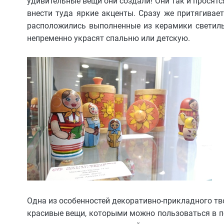
удивительные вещи они создали! Они так и просятс
внести туда яркие акценты. Сразу же притягивает
расположились выполненные из керамики светильн
непременно украсят спальню или детскую.
Одна из особенностей декоративно-прикладного тв
красивые вещи, которыми можно пользоваться в п