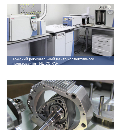
кадров
Томский региональный центр коллективного
пользования ТНЦ СО РАН
На базе Томского регионального центра коллективного
пользования ТНЦ СО РАН ведутся исследования атмосферы,
исследования по физико-химический анализу,
материаловедению, радиоизмерению, спектроскопии и
осциллографии