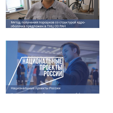
Метод получения порошков со структурой ядро-
оболочка предложен в ТНЦ СО РАН
Метод получения порошков со структурой ядро-оболочка
предложен в ТНЦ СО РАН Lorem ipsum dolor sit amet,
consectetur adipiscing elit. Praesent nec erat hendrerit, hendrerit
orci et, dignissim mauris. Fusce sollicitudin a dolor et bibendum.
Suspendisse rutrum dui id vestibulum aliquet. Vivamus imperdiet
ligula id imperdiet molestie. Phasellus id convallis purus, in
condimentum felis. Phasellus hendrerit, arcu nec elementum
pretium, ipsum justo port
Национальные проекты России
Национальные проекты России представляют собой
масштабные государственные программы, направленные на
развитие ключевых сфер жизни общества. Эти долгосрочные
инициативы, реализуемые по поручению Президента России
Владимира Путина, призваны внести существенные изменения в
экономику, социальную сферу и инфраструктуру, а также