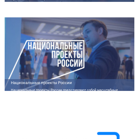
Метод получения порошков со структурой ядро-оболочка предложен в
ТНЦ СО РАН Lorem ipsum dolor sit amet, consectetur adipiscing elit.
Praesent nec erat hendrerit, hendrerit orci et, dignissim mauris. Fusce
sollicitudin a dolor et bibendum. Suspendisse rutrum dui id vestibulum
aliquet. Vivamus imperdiet ligula id imperdiet molestie. Phasellus id convallis
purus, in condimentum felis. Phasellus hendrerit, arcu nec elementum
pretium, ipsum justo port
Национальные проекты России
Национальные проекты России представляют собой масштабные
государственные программы, направленные на развитие ключевых сфер
жизни общества. Эти долгосрочные инициативы, реализуемые по
поручению Президента России Владимира Путина, призваны внести
существенные изменения в экономику, социальную сферу и
инфраструктуру, а также улучшить качество жизни людей.