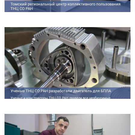
Томский региональный центр коллективного пользования
ТНЦ СО РАН
На базе Томского регионального центра коллективного пользования ТНЦ
СО РАН ведутся исследования атмосферы, исследования по физико-
химический анализу, материаловедению, радиоизмерению, спектроскопии
и осциллографии
Ученые ТНЦ СО РАН разработали двигатель для БПЛА
Ученые и конструкторы ТНЦ СО РАН провели все необходимые
теплофизические расчеты, подобрали материалы и компоненты из
доступного ассортимента, провели комплекс работ по численному
моделированию процессов смесеобразования и горения, а также
разработали конструкторскую документацию на опытный образец
двигателя.