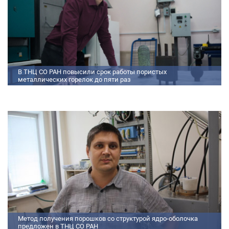
В ТНЦ СО РАН повысили срок работы пористых
металлических горелок до пяти раз
Междисциплинарный коллектив исследователей из Томского научного
центра СО РАН предложил эффективный способ микролегирования
пористых интерметаллидных горелок, получаемых методом
самораспространяющегося высокотемпературного синтеза (СВС).
Сначала ученые создали покрытие из диспрозия или иттрия на
поверхности металлических порошков, небольшая добавка которых
позволяет равномерно распределять микроконцентрацию
редкоземельных элементов по всему объем
Метод получения порошков со структурой ядро-оболочка
предложен в ТНЦ СО РАН