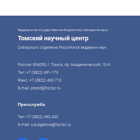
же время управление сложной системой образования требует
комплексного подхода. Для этого президент России Владимир Путин
поручил правительству разработать Стратегию развития образования до
2036 года. Она должна объединить традиции отечественного образования
и сов
Федеральное государственное бюджетное учреждение науки
Томский научный центр
Сибирского отделения Российской академии наук
Россия, 634055, г. Томск, пр. Академический, 10/4
Тел:
+7 (3822) 491-173
Факс: +7 (3822) 492-713
E-mail:
prezid@hq.tsc.ru
Пресслужба
Тел:
+7 (3822) 492-433
E-mail:
o.bulgakova@hq.tsc.ru